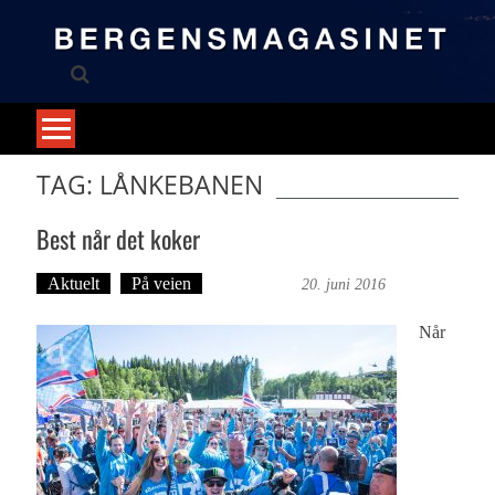
Skip
to
content
TAG: LÅNKEBANEN
Best når det koker
Aktuelt
På veien
Ove Landro
20. juni 2016
Når