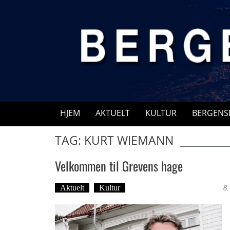
Skip
to
content
HJEM
AKTUELT
KULTUR
BERGENS
TAG: KURT WIEMANN
Velkommen til Grevens hage
Aktuelt
Kultur
Tekst: Magne Fonn Hafskor
8.