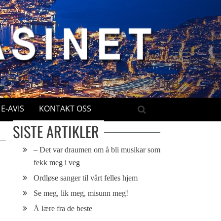
E-AVIS
KONTAKT OSS
SISTE ARTIKLER
– Det var draumen om å bli musikar som
fekk meg i veg
Ordløse sanger til vårt felles hjem
Se meg, lik meg, misunn meg!
Å lære fra de beste