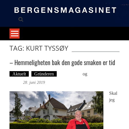
Skip
to
content
TAG: KURT TYSSØY
– Hemmeligheten bak den gode smaken er tid
Aktuelt
Gründeren
Ove Landro
og
Foto: Roy
Bjørge
28. juni 2019
Skal
jeg