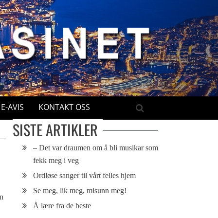
E-AVIS
KONTAKT OSS
SISTE ARTIKLER
– Det var draumen om å bli musikar som
fekk meg i veg
Ordløse sanger til vårt felles hjem
Se meg, lik meg, misunn meg!
en
Å lære fra de beste