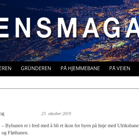
EREN
GRÜNDEREN
PÅ HJEMMEBANE
PÅ VEIEN
og
Foto: Roy Bjørge
23. oktober 2019
– Bybanen er i ferd med å bli et ikon for byen på linje med Ulriksban
og Fløibanen.