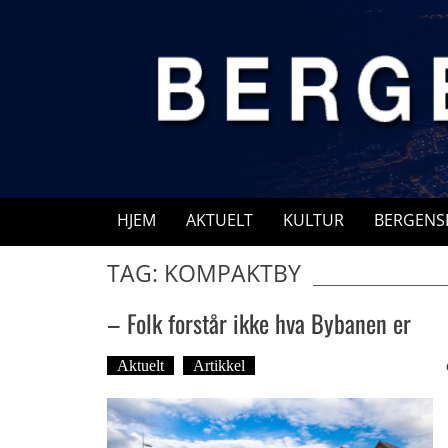
Skip
to
content
HJEM
AKTUELT
KULTUR
BERGENS
TAG: KOMPAKTBY
– Folk forstår ikke hva Bybanen er
Aktuelt
Artikkel
Tekst: Magne Fonn Hafskor