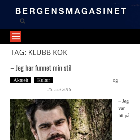
Skip
to
content
TAG: KLUBB KOK
– Jeg har funnet min stil
Aktuelt
Kultur
Tekst: Magne Fonn Hafskor
og
Øyvind Toft: Foto
26. mai 2016
– Jeg
var
litt på