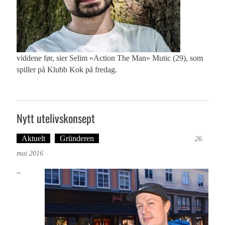
viddene før, sier Selim «Action The Man» Mutic (29), som
spiller på Klubb Kok på fredag.
Nytt utelivskonsept
Aktuelt
Gründeren
Tekst: Magne Fonn Hafskor
26.
mai 2016
–