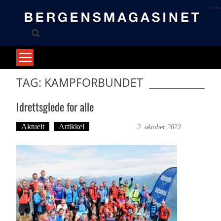
Skip
to
content
TAG: KAMPFORBUNDET
Idrettsglede for alle
Aktuelt
Artikkel
Trond Tystad
2. oktober 2022