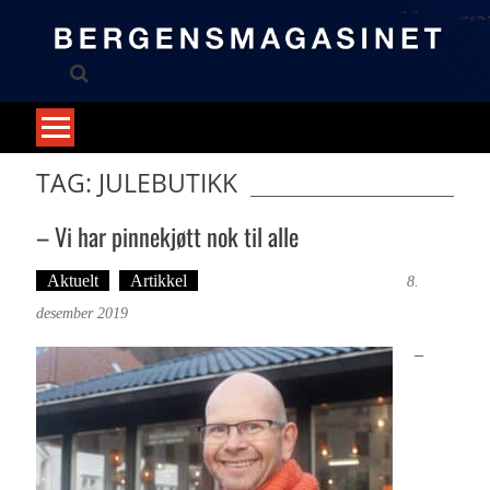
Skip
to
content
TAG: JULEBUTIKK
– Vi har pinnekjøtt nok til alle
Aktuelt
Artikkel
Tekst: Magne Fonn Hafskor
8.
desember 2019
–