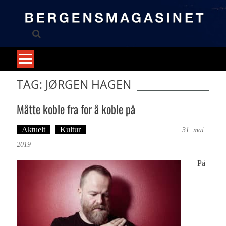
Skip
to
content
TAG: JØRGEN HAGEN
Måtte koble fra for å koble på
Aktuelt
Kultur
Tekst: Magne Fonn Hafskor
31. mai
2019
– På