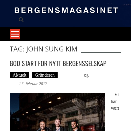
Skip
to
content
TAG: JOHN SUNG KIM
GOD START FOR NYTT BERGENSSELSKAP
Aktuelt
Gründeren
Ove Landro
og
Øyvind Toft:
Foto
27. februar 2017
– Vi
har
vært