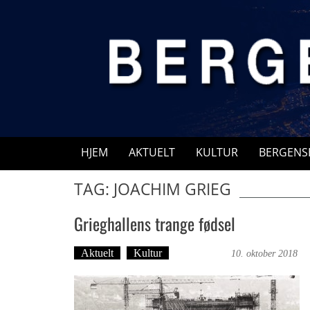
Skip
to
content
HJEM
AKTUELT
KULTUR
BERGENS
TAG: JOACHIM GRIEG
Grieghallens trange fødsel
Aktuelt
Kultur
Ove Landro
10. oktober 2018