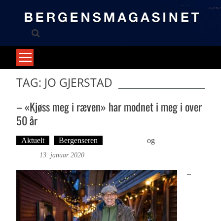
Skip
to
content
TAG: JO GJERSTAD
– «Kjøss meg i ræven» har modnet i meg i over
50 år
Aktuelt
Bergenseren
Ove Landro
og
Foto: Roy
Bjørge
13. januar 2020
–