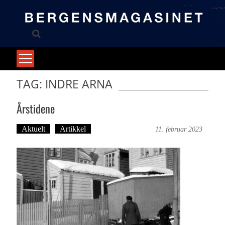
Skip
to
content
TAG: INDRE ARNA
Årstidene
Aktuelt
Artikkel
Bergensmagasinet
11. februar 2023