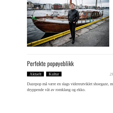
Perfekte popøyeblikk
Aktuelt
Kultur
Tekst: Magne Fonn Hafskor
23
Dazepop må være en slags videreutviklet shoegaze, m
dryppende våt av romklang og ekko.