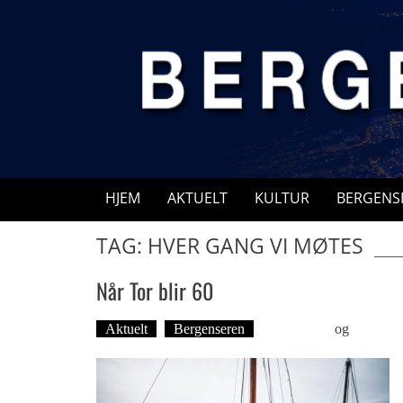
Skip
to
content
HJEM
AKTUELT
KULTUR
BERGENS
TAG: HVER GANG VI MØTES
Når Tor blir 60
Aktuelt
Bergenseren
Ove Landro
og
Øyvind T