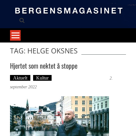
Skip
to
content
TAG: HELGE OKSNES
Hjertet som nektet å stoppe
Aktuelt
Kultur
Tekst: Magne Fonn Hafskor
2.
september 2022