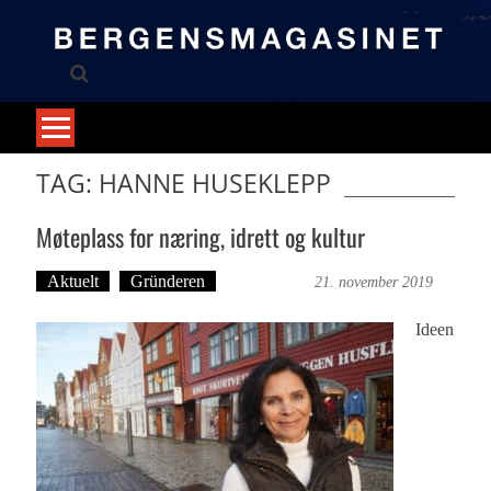
Skip
to
content
TAG: HANNE HUSEKLEPP
Møteplass for næring, idrett og kultur
Aktuelt
Gründeren
Ove Landro
21. november 2019
Ideen