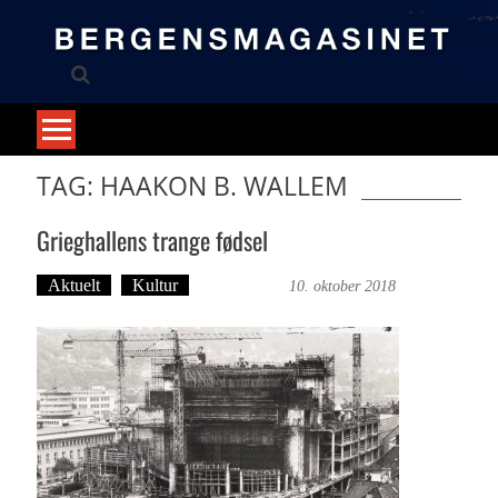
Skip
to
content
TAG: HAAKON B. WALLEM
Grieghallens trange fødsel
Aktuelt
Kultur
Ove Landro
10. oktober 2018