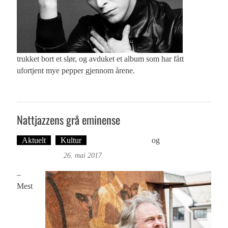
trukket bort et slør, og avduket et album som har fått
ufortjent mye pepper gjennom årene.
Nattjazzens grå eminense
Aktuelt
Kultur
Øyvind Toft: Foto
og
Tekst: Magne
Fonn Hafskor
26. mai 2017
–
Mest