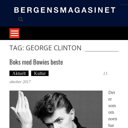
Skip
to
content
TAG: GEORGE CLINTON
Boks med Bowies beste
Aktuelt
Kultur
Tekst: Magne Fonn Hafskor
13.
oktober 2017
Det
er
som
om
noen
har