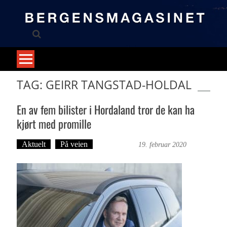
Skip
to
content
TAG: GEIRR TANGSTAD-HOLDAL
En av fem bilister i Hordaland tror de kan ha
kjørt med promille
Aktuelt
På veien
Ove Landro
19. februar 2020