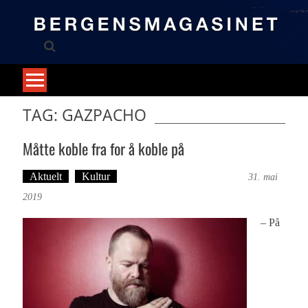
Skip
to
content
TAG: GAZPACHO
Måtte koble fra for å koble på
Aktuelt
Kultur
Tekst: Magne Fonn Hafskor
31. mai
2019
– På