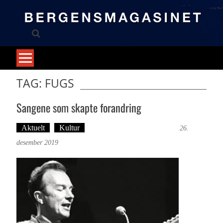
Skip
to
content
TAG: FUGS
Sangene som skapte forandring
Aktuelt
Kultur
Tekst: Magne Fonn Hafskor
26.
desember 2019