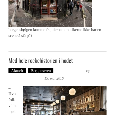
bergensbølgen komme fra, dersom musikerne ikke har en
scene å stå på?
Med hele rockehistorien i hodet
Aktuelt
Bergenseren
Øyvind Toft: Foto
og
Tekst:
Magne Fonn Hafskor
15. mai 2016
–
Hvis
folk
vil ha
møla