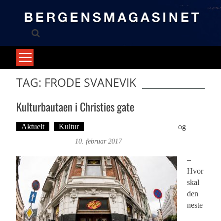
Skip
to
content
TAG: FRODE SVANEVIK
Kulturbautaen i Christies gate
Aktuelt
Kultur
Tekst: Magne Fonn Hafskor
og
Øyvind Toft: Foto
10. februar 2017
–
Hvor
skal
den
neste