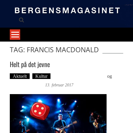
Skip
to
content
TAG: FRANCIS MACDONALD
Helt på det jevne
Aktuelt
Kultur
Tekst: Magne Fonn Hafskor
og
Øyvind Toft: Foto
13. februar 2017