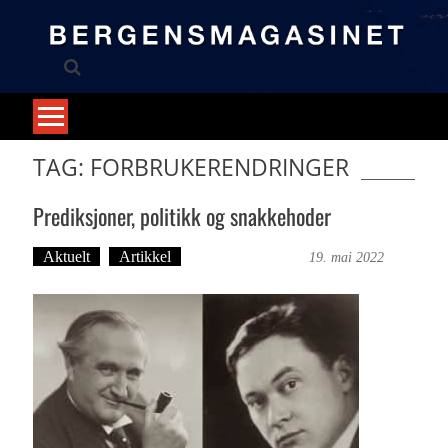
Skip
to
content
TAG: FORBRUKERENDRINGER
Prediksjoner, politikk og snakkehoder
Aktuelt
Artikkel
Bergensmagasinet
19. mai 2022