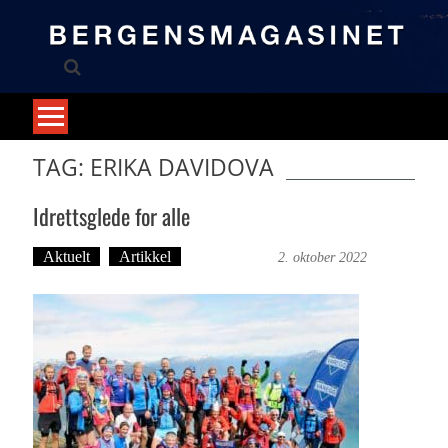
Skip
to
content
TAG: ERIKA DAVIDOVA
Idrettsglede for alle
Aktuelt
Artikkel
Trond Tystad
2. oktober 2022