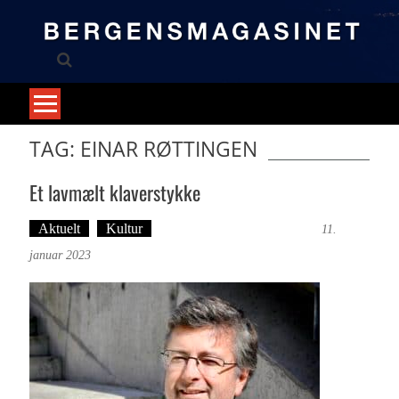
Skip
to
content
TAG: EINAR RØTTINGEN
Et lavmælt klaverstykke
Aktuelt
Kultur
Tekst: Magne Fonn Hafskor
11.
januar 2023