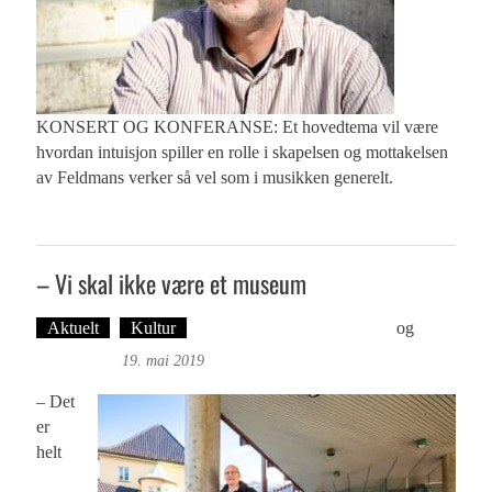
KONSERT OG KONFERANSE: Et hovedtema vil være
hvordan intuisjon spiller en rolle i skapelsen og mottakelsen
av Feldmans verker så vel som i musikken generelt.
– Vi skal ikke være et museum
Aktuelt
Kultur
Tekst: Magne Fonn Hafskor
og
Foto:
Roy Bjørge
19. mai 2019
– Det
er
helt