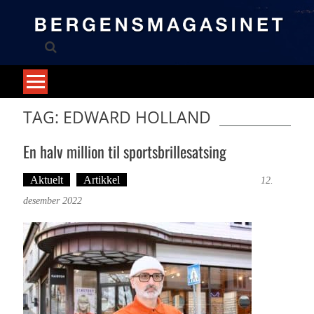
Skip
to
content
TAG: EDWARD HOLLAND
En halv million til sportsbrillesatsing
Aktuelt
Artikkel
Tekst: Magne Fonn Hafskor
12.
desember 2022