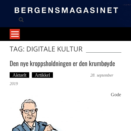
Skip
to
content
TAG: DIGITALE KULTUR
Den nye kroppsholdningen er den krumbøyde
Aktuelt
Artikkel
Bergensmagasinet
28. september
2019
Gode