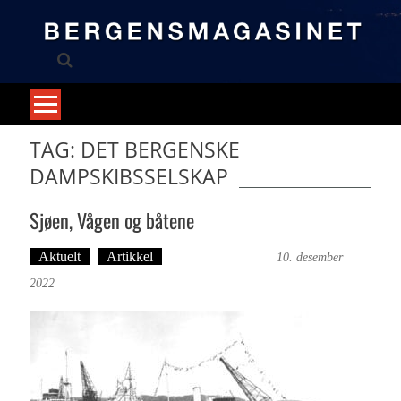
Skip
to
content
TAG: DET BERGENSKE
DAMPSKIBSSELSKAP
Sjøen, Vågen og båtene
Aktuelt
Artikkel
Bergensmagasinet
10. desember
2022