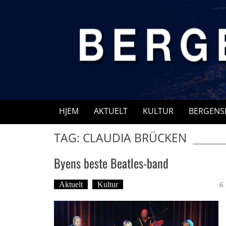
Skip
to
content
HJEM
AKTUELT
KULTUR
BERGENS
TAG: CLAUDIA BRÜCKEN
Byens beste Beatles-band
Aktuelt
Kultur
Tekst: Magne Fonn Hafskor
6.