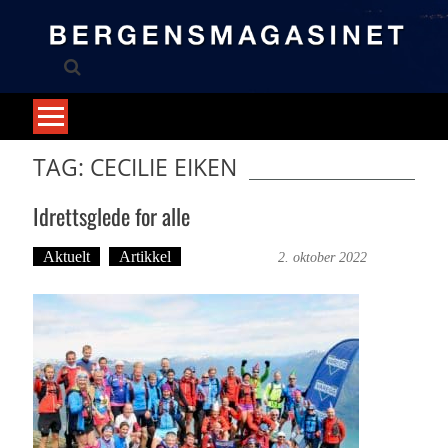
Skip
to
content
TAG: CECILIE EIKEN
Idrettsglede for alle
Aktuelt
Artikkel
Trond Tystad
2. oktober 2022