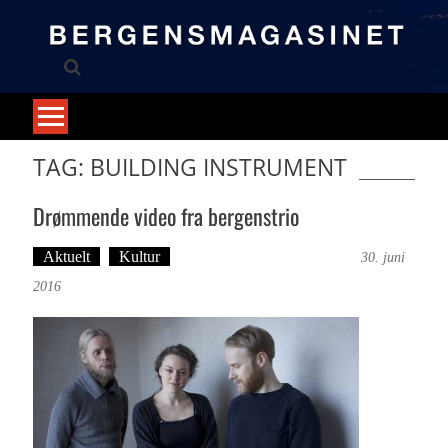
Skip
to
content
TAG: BUILDING INSTRUMENT
Drømmende video fra bergenstrio
Aktuelt
Kultur
Tekst: Magne Fonn Hafskor
30. juni
2016