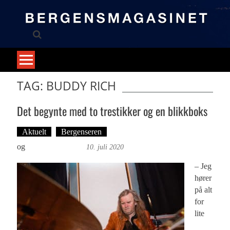
Skip
to
content
TAG: BUDDY RICH
Det begynte med to trestikker og en blikkboks
Aktuelt
Bergenseren
Tekst: Magne Fonn Hafskor
og
Foto: Roy Bjørge
10. juli 2020
– Jeg
hører
på alt
for
lite