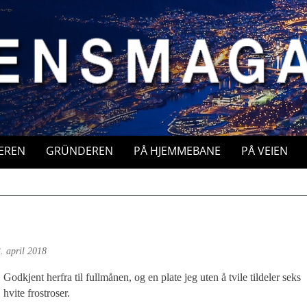
EREN
GRÜNDEREN
PÅ HJEMMEBANE
PÅ VEIEN
. april 2018
Godkjent herfra til fullmånen, og en plate jeg uten å tvile tildeler seks
hvite frostroser.