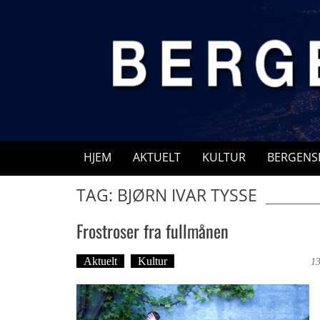
Skip
to
content
HJEM
AKTUELT
KULTUR
BERGENS
TAG: BJØRN IVAR TYSSE
Frostroser fra fullmånen
Aktuelt
Kultur
Tekst: Magne Fonn Hafskor
13