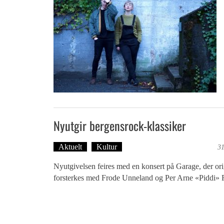
Nyutgir bergensrock-klassiker
Aktuelt
Kultur
Tekst: Magne Fonn Hafskor
31
Nyutgivelsen feires med en konsert på Garage, der or
forsterkes med Frode Unneland og Per Arne «Piddi» F