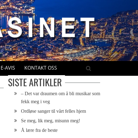
E-AVIS
KONTAKT OSS
SISTE ARTIKLER
– Det var draumen om å bli musikar som
fekk meg i veg
Ordløse sanger til vårt felles hjem
Se meg, lik meg, misunn meg!
Å lære fra de beste