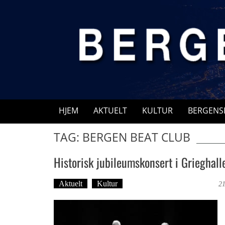
Skip
to
content
HJEM
AKTUELT
KULTUR
BERGENS
TAG: BERGEN BEAT CLUB
Historisk jubileumskonsert i Grieghall
Aktuelt
Kultur
Tekst: Magne Fonn Hafskor
21