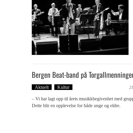
Bergen Beat-band på Torgallmenninge
Aktuelt
Kultur
Tekst: Magne Fonn Hafskor
21
– Vi har lagt opp til årets musikkbegivenhet med grupp
Dette blir en opplevelse for både unge og eldre.