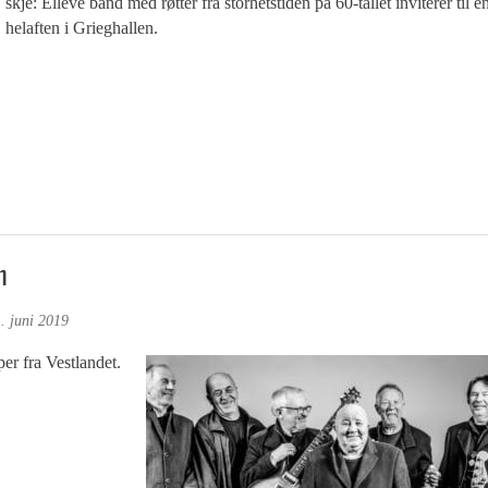
skje: Elleve band med røtter fra storhetstiden på 60-tallet inviterer til e
helaften i Grieghallen.
n
. juni 2019
er fra Vestlandet.