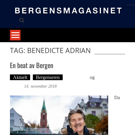
Skip
to
content
TAG: BENEDICTE ADRIAN
En beat av Bergen
Aktuelt
Bergenseren
Ove Landro
og
Foto: Roy
Bjørge
14. november 2018
Da