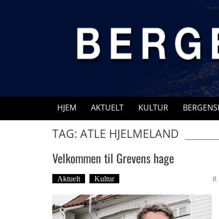
Skip
to
content
HJEM
AKTUELT
KULTUR
BERGENS
TAG: ATLE HJELMELAND
Velkommen til Grevens hage
Aktuelt
Kultur
Tekst: Magne Fonn Hafskor
8.