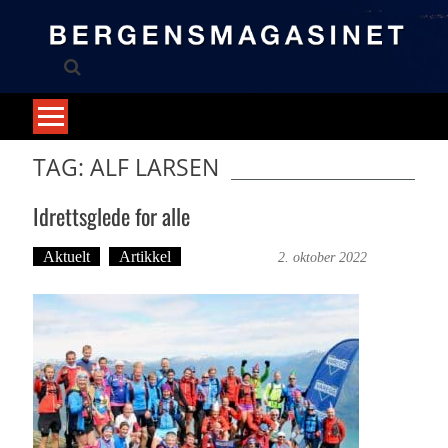
Skip
to
content
TAG: ALF LARSEN
Idrettsglede for alle
Aktuelt
Artikkel
Trond Tystad
2. oktober 2022