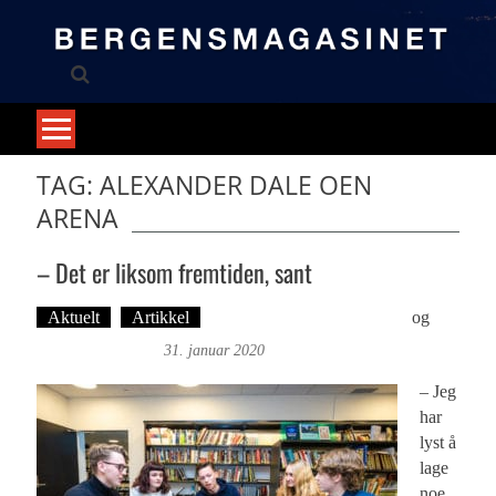
Skip
to
content
TAG: ALEXANDER DALE OEN
ARENA
– Det er liksom fremtiden, sant
Aktuelt
Artikkel
Tekst: Magne Fonn Hafskor
og
Foto: Roy Bjørge
31. januar 2020
– Jeg
har
lyst å
lage
noe