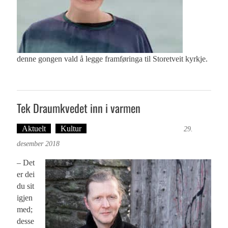
denne gongen vald å legge framføringa til Storetveit kyrkje.
Tek Draumkvedet inn i varmen
Aktuelt
Kultur
Tekst: Magne Fonn Hafskor
29.
desember 2018
– Det
er dei
du sit
igjen
med;
desse