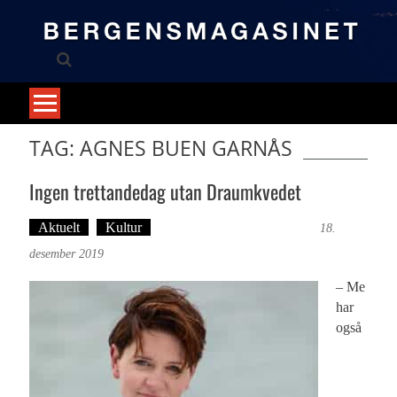
Skip
to
content
TAG: AGNES BUEN GARNÅS
Ingen trettandedag utan Draumkvedet
Aktuelt
Kultur
Tekst: Magne Fonn Hafskor
18.
desember 2019
– Me
har
også