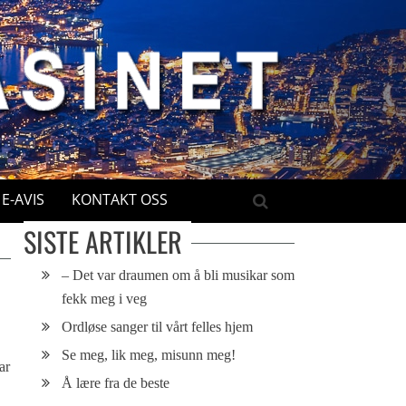
E-AVIS
KONTAKT OSS
SISTE ARTIKLER
– Det var draumen om å bli musikar som
fekk meg i veg
Ordløse sanger til vårt felles hjem
Se meg, lik meg, misunn meg!
ar
Å lære fra de beste