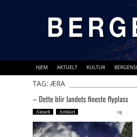
Skip
to
content
HJEM
AKTUELT
KULTUR
BERGENS
TAG: ÆRA
– Dette blir landets fineste flyplass
Aktuelt
Artikkel
Øyvind Toft: Foto
og
Tekst: