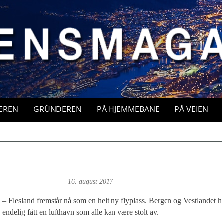
EREN
GRÜNDEREN
PÅ HJEMMEBANE
PÅ VEIEN
 Magne Fonn Hafskor
16. august 2017
– Flesland fremstår nå som en helt ny flyplass. Bergen og Vestlandet h
endelig fått en lufthavn som alle kan være stolt av.