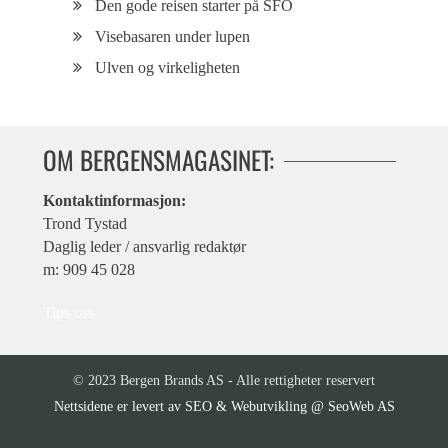
Den gode reisen starter på SFO
Visebasaren under lupen
Ulven og virkeligheten
OM BERGENSMAGASINET:
Kontaktinformasjon:
Trond Tystad
Daglig leder / ansvarlig redaktør
m: 909 45 028
Tips oss
© 2023 Bergen Brands AS - Alle rettigheter reservert
SEO & Webutvikling @ SeoWeb AS
Nettsidene er levert av