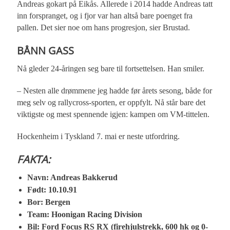
Andreas gokart på Eikås. Allerede i 2014 hadde Andreas tatt
inn forspranget, og i fjor var han altså bare poenget fra
pallen. Det sier noe om hans progresjon, sier Brustad.
BÅNN GASS
Nå gleder 24-åringen seg bare til fortsettelsen. Han smiler.
– Nesten alle drømmene jeg hadde før årets sesong, både for
meg selv og rallycross-sporten, er oppfylt. Nå står bare det
viktigste og mest spennende igjen: kampen om VM-tittelen.
Hockenheim i Tyskland 7. mai er neste utfordring.
FAKTA:
Navn: Andreas Bakkerud
Født: 10.10.91
Bor: Bergen
Team: Hoonigan Racing Division
Bil: Ford Focus RS RX (firehjulstrekk, 600 hk og 0-