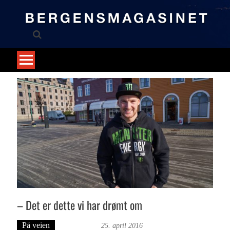
Skip
to
content
– Det er dette vi har drømt om
På veien
Ove Landro
25. april 2016