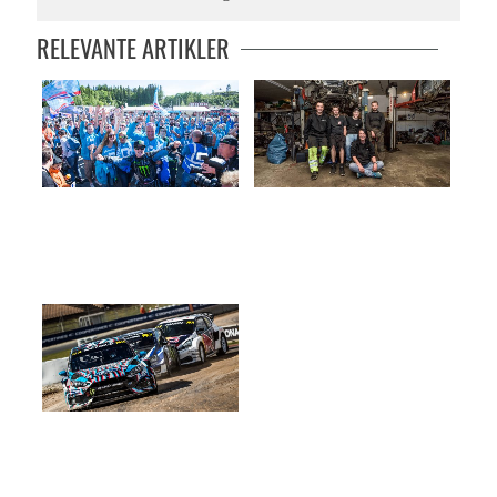
RELEVANTE ARTIKLER
Best når det koker
HANDLET PLUTSELIG OM NOE
MER
RÅKJØR MOT TOPPEN