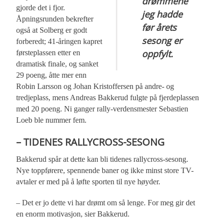
drømmene
gjorde det i fjor.
jeg hadde
Åpningsrunden bekrefter
før årets
også at Solberg er godt
sesong er
forberedt; 41-åringen kapret
oppfylt.
førsteplassen etter en
dramatisk finale, og sanket
29 poeng, åtte mer enn
Robin Larsson og Johan Kristoffersen på andre- og
tredjeplass, mens Andreas Bakkerud fulgte på fjerdeplassen
med 20 poeng. Ni ganger rally-verdensmester Sebastien
Loeb ble nummer fem.
– TIDENES RALLYCROSS-SESONG
Bakkerud spår at dette kan bli tidenes rallycross-sesong.
Nye toppførere, spennende baner og ikke minst store TV-
avtaler er med på å løfte sporten til nye høyder.
– Det er jo dette vi har drømt om så lenge. For meg gir det
en enorm motivasjon, sier Bakkerud.