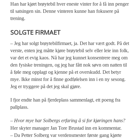
Han har kjørt brøytebil hver eneste vinter for å få inn penger
til satsingen sin. Denne vinteren kunne han fokusere på
trening.
SOLGTE FIRMAET
– Jeg har solgt brøytebilfirmaet, ja. Det har vært godt. På det
verste, enten jeg måtte kjøre brøytebil selv eller leie inn folk,
var det et evig kaos. Nå har jeg kunnet konsentrere meg om
den fysiske treningen, og jeg har fått nok søvn om natten til
å føle meg opplagt og kjenne på et overskudd. Det betyr
mye. Ikke minst for å finne godfølelsen inn i en ny sesong.
Jeg er tryggere på det jeg skal gjøre.
I fjor endte han på fjerdeplass sammenlagt, ett poeng fra
pallplass.
– Hvor mye har Solbergs erfaring å si for kjøringen hans?
Her skyter manager Jan Tore Brustad inn en kommentar.
– Da Petter Solberg var verdensmester første gang kjørte