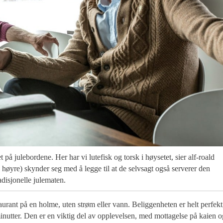
tet på julebordene. Her har vi lutefisk og torsk i høysetet, sier alf-roald
il høyre) skynder seg med å legge til at de selvsagt også serverer den
adisjonelle julematen.
aurant på en holme, uten strøm eller vann. Beliggenheten er helt perfekt
inutter. Den er en viktig del av opplevelsen, med mottagelse på kaien o