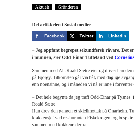
Aktuelt
Gründeren
Tekst: Magne Fonn Hafsk
Del artikkelen i Sosial medier
Facebook
Twitter
LinkedIn
– Jeg oppfant begrepet sekundfersk råvare. Det er 
Corneliu
i munnen, sier Odd-Einar Tufteland ved
Sammen med Alf-Roald Sætre eier og driver han den sp
på Bjorøy. Tilkomsten går via båt, med daglige avgange
enn noensinne, og i måneden vi nå er inne i forventer 
– Det hele begynte da jeg traff Odd-Einar på Tysnes, fo
Roald Sætre.
Han drev den gangen et skjellmottak på Onarheim. Tu
kjøkkensjef ved restauranten Fiskekrogen, og besøkte
sammen med kokkene derfra.