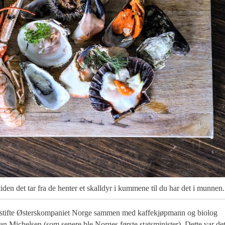
iden det tar fra de henter et skalldyr i kummene til du har det i munnen.
 å stifte Østerskompaniet Norge sammen med kaffekjøpmann og biolog
an Michelsen (som senere ble Norges første statsminister). Dette var de