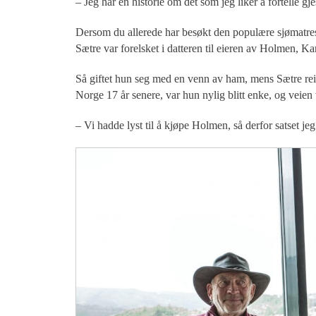
– Jeg har en historie om det som jeg liker å fortelle gje
Dersom du allerede har besøkt den populære sjømatrest
Sætre var forelsket i datteren til eieren av Holmen, Ka
Så giftet hun seg med en venn av ham, mens Sætre reis
Norge 17 år senere, var hun nylig blitt enke, og veien va
– Vi hadde lyst til å kjøpe Holmen, så derfor satset jeg