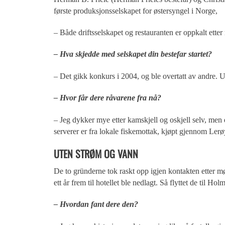
første produksjonsselskapet for østersyngel i Norge,
– Både driftsselskapet og restauranten er oppkalt etter
– Hva skjedde med selskapet din bestefar startet?
– Det gikk konkurs i 2004, og ble overtatt av andre. U
– Hvor får dere råvarene fra nå?
– Jeg dykker mye etter kamskjell og oskjell selv, men 
serverer er fra lokale fiskemottak, kjøpt gjennom Lerø
UTEN STRØM OG VANN
De to gründerne tok raskt opp igjen kontakten etter m
ett år frem til hotellet ble nedlagt. Så flyttet de til Ho
– Hvordan fant dere den?