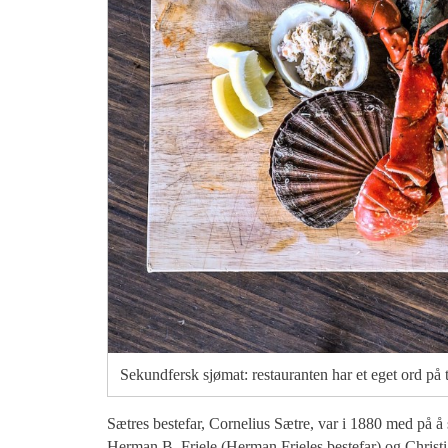
Sekundfersk sjømat: restauranten har et eget ord på t
Sætres bestefar, Cornelius Sætre, var i 1880 med på
Herman B. Friele (Herman Frieles bestefar) og Christi