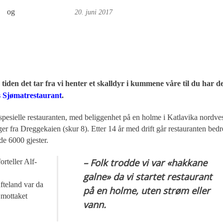
or
og
Foto: Britt Embry
20. juni 2017
tiden det tar fra vi henter et skalldyr i kummene våre til du har d
s Sjømatrestaurant
.
esielle restauranten, med beliggenhet på en holme i Katlavika nordve
r fra Dreggekaien (skur 8). Etter 14 år med drift går restauranten bedr
de 6000 gjester.
– Folk trodde vi var «hakkane
rteller Alf-
galne» da vi startet restaurant
fteland var da
på en holme, uten strøm eller
 mottaket
vann.