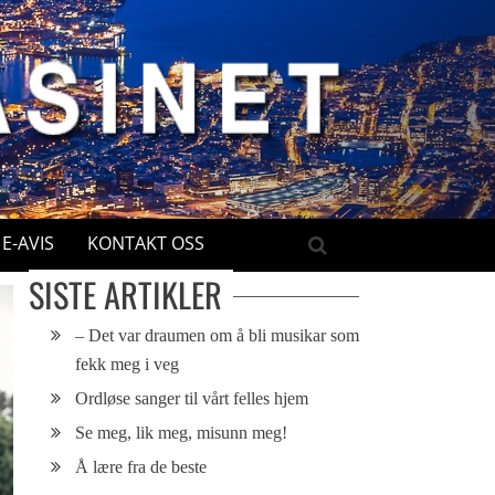
E-AVIS
KONTAKT OSS
SISTE ARTIKLER
– Det var draumen om å bli musikar som
fekk meg i veg
Ordløse sanger til vårt felles hjem
Se meg, lik meg, misunn meg!
Å lære fra de beste