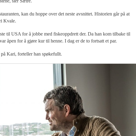
stene, sier Sætre.
auranten, kan du hoppe over det neste avsnittet. Historien går på at
ri Kvale.
te til USA for å jobbe med fiskeoppdrett der. Da han kom tilbake til
r åpen for å gjøre kur til henne. I dag er de to fortsatt et par.
 på Kari, forteller han spøkefullt.