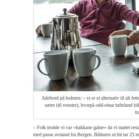
Julebord på holmen: – vi er et alternativ til alt fet
sætre (til venstre), hvorpå odd-einar tufteland (t
tr
– Folk trodde vi var «hakkane galne» da vi startet rest
med passe avstand fra Bergen. Båtturen ut hit tar 25 m