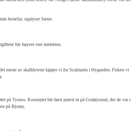
 min bestefar, opplyser Sætre.
tgiftene ble høyere enn inntekten.
det meste av skalldyrene kjøper vi fra Scalmarin i Øygarden. Fisken vi
y.
øtet på Tysnes. Konseptet ble først prøvd ut på Godøysund, der de var i
lmen på Bjorøy.