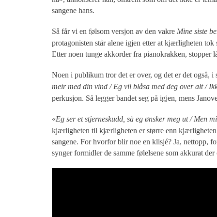
sangene hans.
Så får vi en følsom versjon av den vakre
Mine siste b
protagonisten står alene igjen etter at kjærligheten tok
Etter noen tunge akkorder fra pianokrakken, stopper låt
Noen i publikum tror det er over, og det er det også, i
meir med din vind / Eg vil blåsa med deg over alt / Ikkj
perkusjon. Så legger bandet seg på igjen, mens Janove
«
Eg ser et stjerneskudd, så eg ønsker meg ut / Men min
kjærligheten til kjærligheten er større enn kjærligheten 
sangene. For hvorfor blir noe en klisjé? Ja, nettopp, fo
synger formidler de samme følelsene som akkurat der og