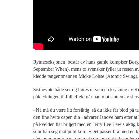
Rytmeseksjonen består av hans gamle kompiser Børg
September When), mens to svensker fyller ut resten av
kledde tangentmannen Micke Lohse (Atomic Swing).
Sistnevnte både ser og høres ut som en krysning av 
påkledningen til full effekt når han mot slutten av sho
«Nå må du være litt forsiktig, så du ikke får blod på 
den fine hvite capen din» advarer Janove ham etter at 
på kvelden har briljert med en Jerry Lee Lewis-aktig k
snur han seg mot publikum. «Det passer bra med en k
nå», annonserer han, omtrent som om det ikke er temae