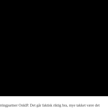
arringpartner OnklP. Det går faktisk riktig bra, mye takket være det