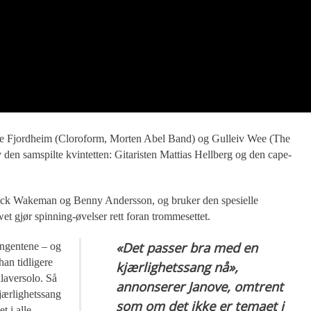
e Fjordheim (Cloroform, Morten Abel Band) og Gulleiv Wee (The
 den samspilte kvintetten: Gitaristen Mattias Hellberg og den cape-
Rick Wakeman og Benny Andersson, og bruker den spesielle
wet gjør spinning-øvelser rett foran trommesettet.
«Det passer bra med en
tangentene – og
han tidligere
kjærlighetssang nå»,
laversolo. Så
annonserer Janove, omtrent
jærlighetssang
som om det ikke er temaet i
t i alle