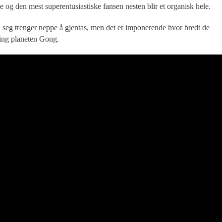
e og den mest superentusiastiske fansen nesten blir et organisk hele.
d seg trenger neppe å gjentas, men det er imponerende hvor bredt de
tning planeten Gong.