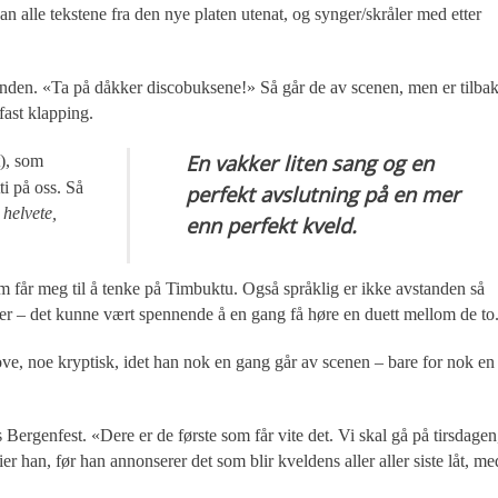
 alle tekstene fra den nye platen utenat, og synger/skråler med etter
hånden. «Ta på dåkker discobuksene!» Så går de av scenen, men er tilba
fast klapping.
En vakker liten sang og en
), som
i på oss. Så
perfekt avslutning på en mer
 helvete,
enn perfekt kveld.
 får meg til å tenke på Timbuktu. Også språklig er ikke avstanden så
 ører – det kunne vært spennende å en gang få høre en duett mellom de to
nove, noe kryptisk, idet han nok en gang går av scenen – bare for nok en
s Bergenfest. «Dere er de første som får vite det. Vi skal gå på tirsdagen
r han, før han annonserer det som blir kveldens aller aller siste låt, me