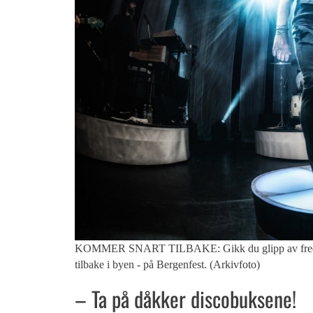
KOMMER SNART TILBAKE: Gikk du glipp av fredagens
tilbake i byen - på Bergenfest. (Arkivfoto)
– Ta på dåkker discobuksene!