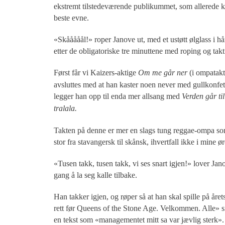
ekstremt tilstedeværende publikummet, som allerede kan
beste evne.
«Skååååål!» roper Janove ut, med et ustøtt ølglass i 
etter de obligatoriske tre minuttene med roping og takt
Først får vi Kaizers-aktige
Om me går ner
(i ompatakt
avsluttes med at han kaster noen never med gullkonfett
legger han opp til enda mer allsang med
Verden går til
tralala.
Takten på denne er mer en slags tung reggae-ompa som
stor fra stavangersk til skånsk, ihvertfall ikke i mine
«Tusen takk, tusen takk, vi ses snart igjen!» lover Ja
gang å la seg kalle tilbake.
Han takker igjen, og røper så at han skal spille på året
rett før Queens of the Stone Age. Velkommen. Alle» sie
en tekst som «managementet mitt sa var jævlig sterk».