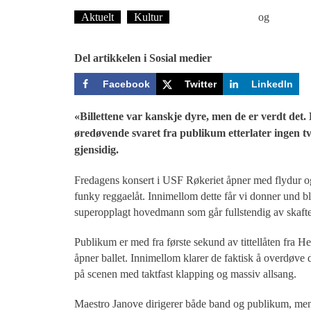
Aktuelt
Kultur
Øyvind Toft: Foto
og
Tekst: 
Del artikkelen i Sosial medier
Facebook
Twitter
LinkedIn
«Billettene var kanskje dyre, men de er verdt det.
øredøvende svaret fra publikum etterlater ingen t
gjensidig.
Fredagens konsert i USF Røkeriet åpner med flydur og 
funky reggaelåt. Innimellom dette får vi donner und bli
superopplagt hovedmann som går fullstendig av skaftet
Publikum er med fra første sekund av tittellåten fra 
åpner ballet. Innimellom klarer de faktisk å overdøve 
på scenen med taktfast klapping og massiv allsang.
Maestro Janove dirigerer både band og publikum, me