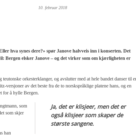
Magne Fonn Hafskor
10. februar 2018
 Eller hva synes dere?» spør Janove halvveis inn i konserten. Det
vil: Bergen elsker Janove – og det virker som om kjærligheten er
teutonske orkesterklanger, og avslutter med at hele bandet danser til e
tz-versjoner av det beste fra de to norskspråklige platene hans, og en
 for å hylle Bergen.
Ja, det er klisjeer, men det er
Hengtmann, som
det som skjer
også klisjeer som skaper de
største sangene.
ns han