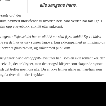
alle sangene hans.
erømte ord
, der
 slutt, nærmest uforstående til hvordan hele hans verden har falt i grus.
en opp et øyeblikk, slik litt ettertenksomt.
 sangen: «
Ikkje sei det her er alt / At me skal frysa kaldt / Eg vil blåsa
e sei det her er alt
» synger Janove, kun akkompagnert av litt piano og
 hever et glass rødvin, og skåler med publikum.
e ønsker blir aldri oppfylt
» avslutter han, som en ekte romantiker. der
selv. Ja, det er klisjeer, men det er også klisjeer som skaper de største
rdi det treffer noe i oss alle. Du er ikke lenger alene når han/hun som
 da river ditt indre i stykker.