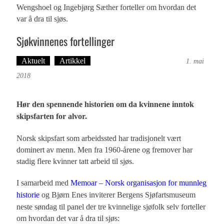
Wengshoel og Ingebjørg Sæther forteller om hvordan det
var å dra til sjøs.
Sjøkvinnenes fortellinger
Aktuelt
Artikkel
Tekst: Magne Fonn Hafskor
1. mai
2018
Hør den spennende historien om da kvinnene inntok
skipsfarten for alvor.
Norsk skipsfart som arbeidssted har tradisjonelt vært
dominert av menn. Men fra 1960-årene og fremover har
stadig flere kvinner tatt arbeid til sjøs.
I samarbeid med
Memoar – Norsk organisasjon for munnleg
historie
og Bjørn Enes inviterer Bergens Sjøfartsmuseum
neste søndag til panel der tre kvinnelige sjøfolk selv forteller
om hvordan det var å dra til sjøs: