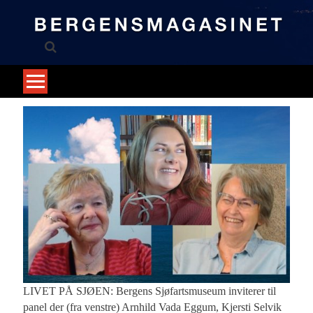
Skip
to
content
LIVET PÅ SJØEN: Bergens Sjøfartsmuseum inviterer til
panel der (fra venstre) Arnhild Vada Eggum, Kjersti Selvik