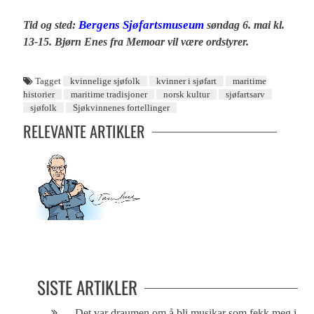
Bergens Sjøfartsmuseum
Tid og sted:
søndag 6. mai kl.
13-15. Bjørn Enes fra Memoar vil være ordstyrer.
Tagget
kvinnelige sjøfolk
kvinner i sjøfart
maritime
historier
maritime tradisjoner
norsk kultur
sjøfartsarv
sjøfolk
Sjøkvinnenes fortellinger
RELEVANTE ARTIKLER
Det bergenske selvbedrag
SISTE ARTIKLER
– Det var draumen om å bli musikar som fekk meg i