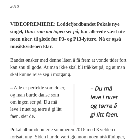
2018
VIDEOPREMIERE: Loddefjordbandet Pokals nye
singel,
Dans som om ingen ser på
, har allerede vært ute
noen uker, til glede for P3- og P13-lyttere. Nå er også
musikkvideoen klar.
Bandet ønsker med denne låten å få frem at vonde tider fort
kan snu til gode. At man ikke skal bli tråkket på, og at man
skal kunne reise seg i motgang.
– Du må
– Alle er perfekte som de er,
og man burde danse som
leve i nuet
om ingen ser på. Du må
og tørre å
leve i nuet og tørre å gi litt
gi litt faen.
faen, sier de.
Pokal albumdebuterte sommeren 2016 med Kvelden er
fortsatt ung. Siden har de vært gjennom noen utskiftninger,