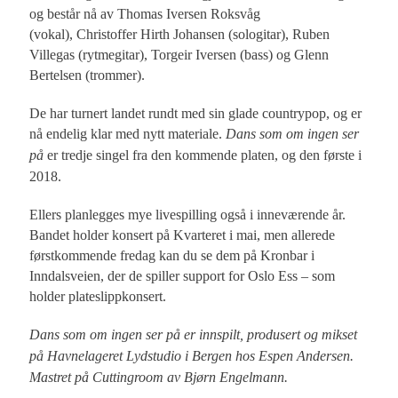
og består nå av Thomas Iversen Roksvåg
(vokal), Christoffer Hirth Johansen (sologitar), Ruben
Villegas (rytmegitar), Torgeir Iversen (bass) og Glenn
Bertelsen (trommer).
De har turnert landet rundt med sin glade countrypop, og er
nå endelig klar med nytt materiale.
Dans som om ingen ser
på
er tredje singel fra den kommende platen, og den første i
2018.
Ellers planlegges mye livespilling også i inneværende år.
Bandet holder konsert på Kvarteret i mai, men allerede
førstkommende fredag kan du se dem på Kronbar i
Inndalsveien, der de spiller support for Oslo Ess – som
holder plateslippkonsert.
Dans som om ingen ser på er innspilt, produsert og mikset
på Havnelageret Lydstudio i Bergen hos Espen Andersen.
Mastret på Cuttingroom av Bjørn Engelmann.