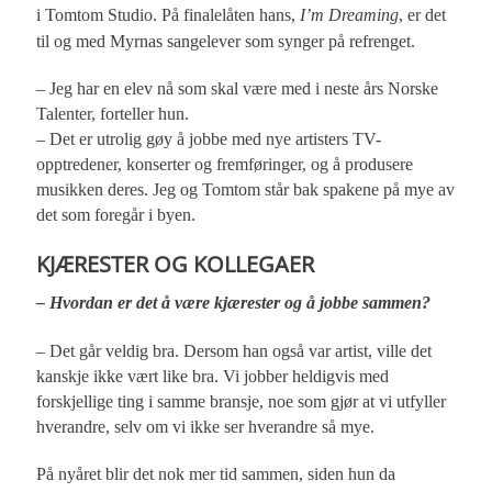
i Tomtom Studio. På finalelåten hans,
I’m Dreaming
, er det
til og med Myrnas sangelever som synger på refrenget.
– Jeg har en elev nå som skal være med i neste års Norske
Talenter, forteller hun.
– Det er utrolig gøy å jobbe med nye artisters TV-
opptredener, konserter og fremføringer, og å produsere
musikken deres. Jeg og Tomtom står bak spakene på mye av
det som foregår i byen.
KJÆRESTER OG KOLLEGAER
– Hvordan er det å være kjærester og å jobbe sammen?
– Det går veldig bra. Dersom han også var artist, ville det
kanskje ikke vært like bra. Vi jobber heldigvis med
forskjellige ting i samme bransje, noe som gjør at vi utfyller
hverandre, selv om vi ikke ser hverandre så mye.
På nyåret blir det nok mer tid sammen, siden hun da