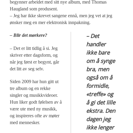
begynner arbeidet med sitt nye album, med Thomas
Haugland som produsent.
– Jeg har ikke skrevet sangene ennå, men jeg vet at jeg
ønsker meg en mer elektronisk innpakning.
– Det
– Blir det mørkere?
handler
– Det er litt tidlig å si. Jeg
ikke bare
skriver etter dagsform, og
om å synge
når jeg først er begynt, går
bra, men
det litt av seg selv.
også om å
Siden 2009 har hun gitt ut
formidle,
tre album og en rekke
«treffe» og
singler og musikkvideoer.
å gi det lille
Hun liker godt følelsen av å
være ute med ny musikk,
ekstra. Den
og inspireres ofte av møter
dagen jeg
med mennesker.
ikke lenger