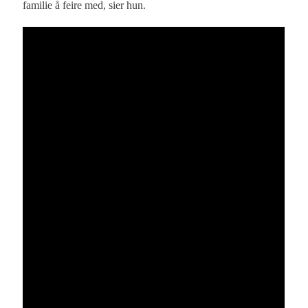
familie å feire med, sier hun.