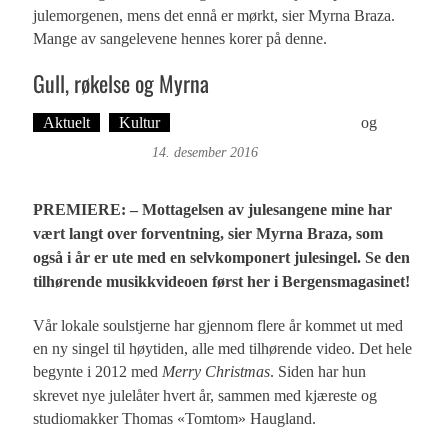
julemorgenen, mens det ennå er mørkt, sier Myrna Braza.
Mange av sangelevene hennes korer på denne.
Gull, røkelse og Myrna
Aktuelt
Kultur
Tekst: Magne Fonn Hafskor
og
Øyvind Toft: Foto
14. desember 2016
PREMIERE: – Mottagelsen av julesangene mine har
vært langt over forventning, sier Myrna Braza, som
også i år er ute med en selvkomponert julesingel. Se den
tilhørende musikkvideoen først her i Bergensmagasinet!
Vår lokale soulstjerne har gjennom flere år kommet ut med
en ny singel til høytiden, alle med tilhørende video. Det hele
begynte i 2012 med
Merry Christmas
. Siden har hun
skrevet nye julelåter hvert år, sammen med kjæreste og
studiomakker Thomas «Tomtom» Haugland.