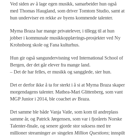
Ved siden av å lage egen musikk, samarbeider hun også
med Thomas Haugland, som driver Tomtom Studio, samt at
hun underviser en rekke av byens kommende talenter.
Myrna Braza har mange privatelever, i tillegg til at hun
jobber i kommunale musikkopplærings-prosjekter ved Ny
Krohnborg skole og Fana kulturhus.
Hun gir også sangundervisning ved International School of
Bergen, der det går elever fra mange land.
– Det de har felles, er musikk og sangglede, sier hun.
Det er derfor ikke å ta for sterkt i å si at Myrna Braza skaper
morgendagens talenter. Mathea-Mari Glittenberg, som vant
MGP Junior i 2014, ble coachet av Braza.
Det samme ble både Vanja Vatle, som kom til andreplass
samme år, og Patrick Jørgensen, som var i fjorårets Norske
Talenter-finale, og senere gjorde stor suksess med tre
millioner streaminger av singelen
Million Questions
; innspilt