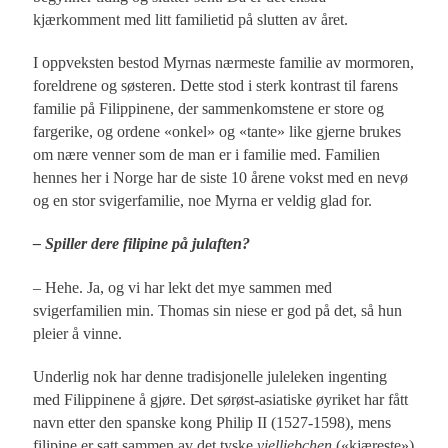
kjærkomment med litt familietid på slutten av året.
I oppveksten bestod Myrnas nærmeste familie av mormoren,
foreldrene og søsteren. Dette stod i sterk kontrast til farens
familie på Filippinene, der sammenkomstene er store og
fargerike, og ordene «onkel» og «tante» like gjerne brukes
om nære venner som de man er i familie med. Familien
hennes her i Norge har de siste 10 årene vokst med en nevø
og en stor svigerfamilie, noe Myrna er veldig glad for.
– Spiller dere filipine på julaften?
– Hehe. Ja, og vi har lekt det mye sammen med
svigerfamilien min. Thomas sin niese er god på det, så hun
pleier å vinne.
Underlig nok har denne tradisjonelle juleleken ingenting
med Filippinene å gjøre. Det sørøst-asiatiske øyriket har fått
navn etter den spanske kong Philip II (1527-1598), mens
filipine er satt sammen av det tyske
vielliebchen
(«kjæreste»)