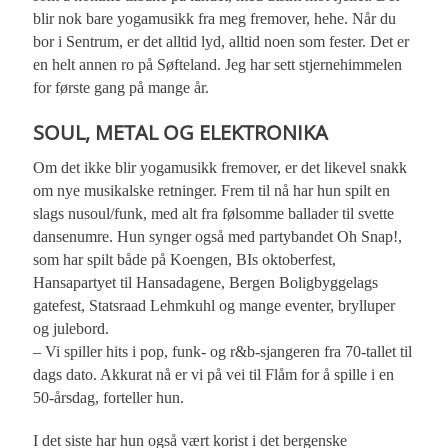
blir nok bare yogamusikk fra meg fremover, hehe. Når du
bor i Sentrum, er det alltid lyd, alltid noen som fester. Det er
en helt annen ro på Søfteland. Jeg har sett stjernehimmelen
for første gang på mange år.
SOUL, METAL OG ELEKTRONIKA
Om det ikke blir yogamusikk fremover, er det likevel snakk
om nye musikalske retninger. Frem til nå har hun spilt en
slags nusoul/funk, med alt fra følsomme ballader til svette
dansenumre. Hun synger også med partybandet Oh Snap!,
som har spilt både på Koengen, BIs oktoberfest,
Hansapartyet til Hansadagene, Bergen Boligbyggelags
gatefest, Statsraad Lehmkuhl og mange eventer, brylluper
og julebord.
– Vi spiller hits i pop, funk- og r&b-sjangeren fra 70-tallet til
dags dato. Akkurat nå er vi på vei til Flåm for å spille i en
50-årsdag, forteller hun.
I det siste har hun også vært korist i det bergenske