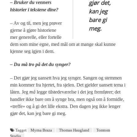
gjør det,
– Bruker du venners
historier i tekstene dine?
kan jeg
bare gi
– Av og til, men jeg prøver
meg.
gjerne å gjøre historiene
mer generelle, eller fortelle
dem som mine egne, med mål om at mange skal kunne
kjenne seg igjen i dem.
– Du må tro på det du synger?
– Det gjør jeg uansett hva jeg synger. Sangen og stemmen
min kommer fra hjertet, fra sjelen. Det gjelder uansett tema i
låten. Jeg
må
legge tilstedeværelse i det jeg fremfører; det
handler ikke bare om å synge bra, men også om å formidle,
«treffe» og å gi det lille ekstra. Den dagen jeg ikke lenger
gjør det, kan jeg bare gi meg.
Tagget
Myrna Braza
Thomas Haugland
Tomtom
Studio