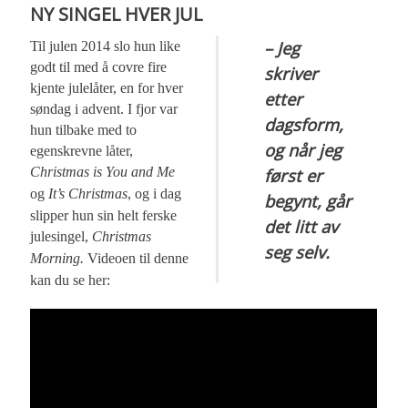
NY SINGEL HVER JUL
– Jeg
Til julen 2014 slo hun like
godt til med å covre fire
skriver
kjente julelåter, en for hver
etter
søndag i advent. I fjor var
dagsform,
hun tilbake med to
og når jeg
egenskrevne låter,
Christmas is You and Me
først er
og
It’s Christmas
, og i dag
begynt, går
slipper hun sin helt ferske
det litt av
julesingel,
Christmas
seg selv.
Morning.
Videoen til denne
kan du se her: