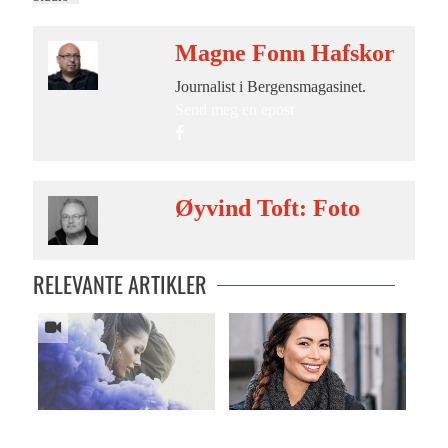
Magne Fonn Hafskor
Journalist i Bergensmagasinet.
Send meg en epost
Øyvind Toft: Foto
RELEVANTE ARTIKLER
En sukret livsløgn
Myrnas sommerlige spilleliste