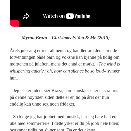
Myrna Braza – Christmas Is You & Me (2015)
Årets julesang er mer allmenn, og handler om den sitrende
forventningen både barn og voksne kan kjenne på tidlig om
morgenen på julaften, mens det ennå er mørkt. «
The wind is
whispering quietly / oh, how can silence be so loud
» synger
hun.
– Jeg elsker julen, sier Braza, som kanskje setter ekstra pris
på denne høytiden siden dette er en tid på året der hun
endelig kan unne seg noen fridager.
– Så lenge jeg har jobbet med musikk, har jeg bare hatt én
uke med sommerferie. I dette yrket er du på jobb hele tiden;
begynner tidlig og slutter sent. Da er det ekstra