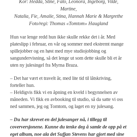
Kor: Hedda, Stine, Fato, Leonora, Ingeborg, Vilde,
Martine,
Natalia, Fie, Amalie, Stina, Hannah Marie & Margrethe
Foto/regi: Thomas «Tomtom» Haugland
Hun var lenge redd hun ikke skulle rekke det i år. Med
plateslipp i februar, en vår og sommer med ekstremt mange
spillejobber og en høst med mye studiojobbing og
sangundervisning, så det lenge ut som dette skulle bli et år
uten ny julesingel fra Myrna Braza.
– Det har vært et travelt år, med lite tid til låtskriving,
forteller hun.
– Heldigvis fikk vi en åpning en kveld i begynnelsen av
måneden. Vi fikk en avbooking til studio, så da satte vi oss
ned sammen, jeg og Tomtom, og laget en ny julesang.
– Du har skrevet en del julesanger nå, i tillegg til
coverversjonene. Kunne du tenke deg å samle de opp på et
eget album, noe ala det Sufjan Stevens har gjort med sine