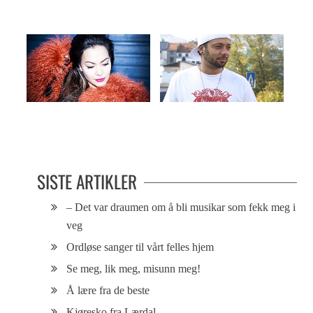
Gatekonsert med Myrna Braza og
Nekter å gi slipp på sommeren
de musikalske vennene
SISTE ARTIKLER
– Det var draumen om å bli musikar som fekk meg i
veg
Ordløse sanger til vårt felles hjem
Se meg, lik meg, misunn meg!
Å lære fra de beste
Kjøresko fra Lærdal