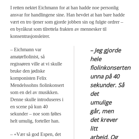
I retten nektet Eichmann for at han hadde noe personlig
ansvar for handlingene sine. Han hevdet at han bare hadde
vært en tro tjener som gjorde jobben sin og fulgte ordrer –
en byråkrat som tilrettela frakten av mennesker til
konsentrasjonsleirer.
– Jeg gjorde
– Eichmann var
amatørfiolinist, så
hele
regissøren ville at vi skulle
fiolinkonserten
bruke den jødiske
unna på 40
komponisten Felix
sekunder. Så
Mendelssohns fiolinkonsert
som en del av musikken.
det
Denne skulle introduseres i
umulige
en scene på kun 40
går, men
sekunder – noe som føltes
det krever
helt umulig, forteller han.
litt
– «Vær så god Espen, det
arbeid. Og