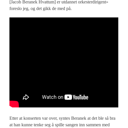
[Jacob Beranek Hvattum] er utdannet orkesterdirigent»
foreslo jeg, og det gikk de med på.
Etter at konserten var over, syntes Beranek at det ble så bra
at han kunne tenke seg å spille sangen inn sammen med