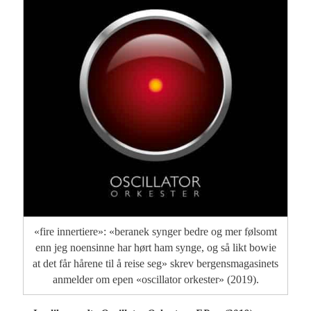
«fire innertiere»: «beranek synger bedre og mer følsomt
enn jeg noensinne har hørt ham synge, og så likt bowie
at det får hårene til å reise seg» skrev bergensmagasinets
anmelder om epen «oscillator orkester» (2019).