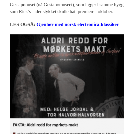
Gestapohuset (nå Gestapomuseet), som ligger i samme bygg
som Rick’s – der stykket skulle hatt premiere i oktober.
Gjenhør med norsk electronica-klassiker
LES OGSÅ: