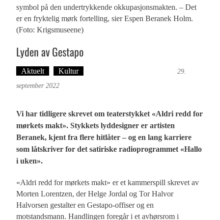
symbol på den undertrykkende okkupasjonsmakten. – Det
er en fryktelig mørk fortelling, sier Espen Beranek Holm.
(Foto: Krigsmuseene)
Lyden av Gestapo
Aktuelt
Kultur
Tekst: Magne Fonn Hafskor
29.
september 2022
Vi har tidligere skrevet om teaterstykket «Aldri redd for
mørkets makt». Stykkets lyddesigner er artisten
Beranek, kjent fra flere hitlåter – og en lang karriere
som låtskriver for det satiriske radioprogrammet «Hallo
i uken».
«Aldri redd for mørkets makt» er et kammerspill skrevet av
Morten Lorentzen, der Helge Jordal og Tor Halvor
Halvorsen gestalter en Gestapo-offiser og en
motstandsmann. Handlingen foregår i et avhørsrom i