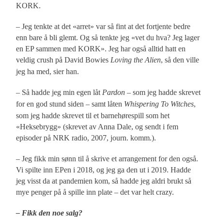
KORK.
– Jeg tenkte at det «arret» var så fint at det fortjente bedre
enn bare å bli glemt. Og så tenkte jeg «vet du hva? Jeg lager
en EP sammen med KORK». Jeg har også alltid hatt en
veldig crush på David Bowies
Loving the Alien
, så den ville
jeg ha med, sier han.
– Så hadde jeg min egen låt
Pardon
– som jeg hadde skrevet
for en god stund siden – samt låten
Whispering To Witches
,
som jeg hadde skrevet til et barnehørespill som het
«Heksebrygg» (skrevet av Anna Dale, og sendt i fem
episoder på NRK radio, 2007, journ. komm.).
– Jeg fikk min sønn til å skrive et arrangement for den også.
Vi spilte inn EPen i 2018, og jeg ga den ut i 2019. Hadde
jeg visst da at pandemien kom, så hadde jeg aldri brukt så
mye penger på å spille inn plate – det var helt crazy.
– Fikk den noe salg?