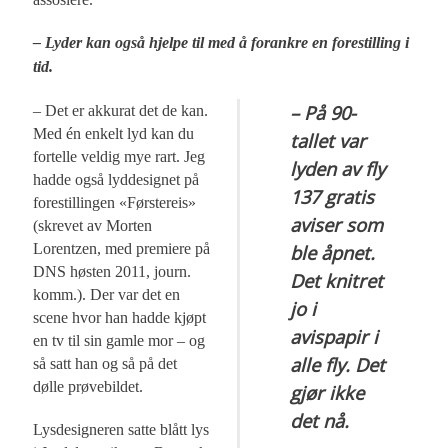
– Lyder kan også hjelpe til med å forankre en forestilling i
tid.
– På 90-
– Det er akkurat det de kan.
Med én enkelt lyd kan du
tallet var
fortelle veldig mye rart. Jeg
lyden av fly
hadde også lyddesignet på
137 gratis
forestillingen «Førstereis»
aviser som
(skrevet av Morten
Lorentzen, med premiere på
ble åpnet.
DNS høsten 2011, journ.
Det knitret
komm.). Der var det en
jo i
scene hvor han hadde kjøpt
avispapir i
en tv til sin gamle mor – og
alle fly. Det
så satt han og så på det
dølle prøvebildet.
gjør ikke
det nå.
Lysdesigneren satte blått lys