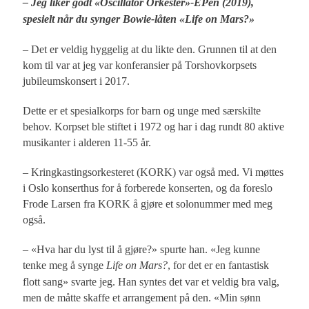
– Jeg liker godt «Oscillator Orkester»-EPen (2019),
spesielt når du synger Bowie-låten «Life on Mars?»
– Det er veldig hyggelig at du likte den. Grunnen til at den
kom til var at jeg var konferansier på Torshovkorpsets
jubileumskonsert i 2017.
Dette er et spesialkorps for barn og unge med særskilte
behov. Korpset ble stiftet i 1972 og har i dag rundt 80 aktive
musikanter i alderen 11-55 år.
– Kringkastingsorkesteret (KORK) var også med. Vi møttes
i Oslo konserthus for å forberede konserten, og da foreslo
Frode Larsen fra KORK å gjøre et solonummer med meg
også.
– «Hva har du lyst til å gjøre?» spurte han. «Jeg kunne
tenke meg å synge
Life on Mars?
, for det er en fantastisk
flott sang» svarte jeg. Han syntes det var et veldig bra valg,
men de måtte skaffe et arrangement på den. «Min sønn