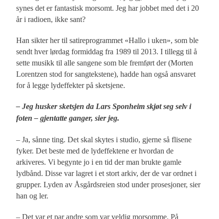
synes det er fantastisk morsomt. Jeg har jobbet med det i 20
år i radioen, ikke sant?
Han sikter her til satireprogrammet «Hallo i uken», som ble
sendt hver lørdag formiddag fra 1989 til 2013. I tillegg til å
sette musikk til alle sangene som ble fremført der (Morten
Lorentzen stod for sangtekstene), hadde han også ansvaret
for å legge lydeffekter på sketsjene.
– Jeg husker sketsjen da Lars Sponheim skjøt seg selv i
foten – gjentatte ganger, sier jeg.
– Ja, sånne ting. Det skal skytes i studio, gjerne så flisene
fyker. Det beste med de lydeffektene er hvordan de
arkiveres. Vi begynte jo i en tid der man brukte gamle
lydbånd. Disse var lagret i et stort arkiv, der de var ordnet i
grupper. Lyden av Åsgårdsreien stod under prosesjoner, sier
han og ler.
– Det var et par andre som var veldig morsomme. På