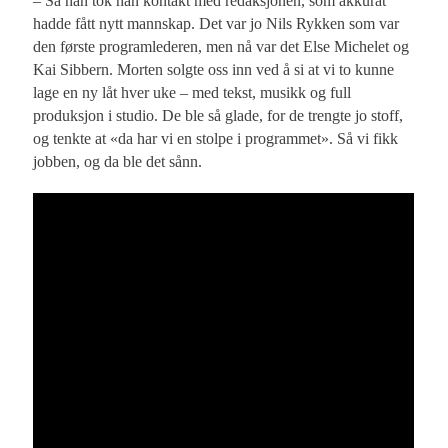
– Så han tok han kontakt med redaksjonen, som akkurat
hadde fått nytt mannskap. Det var jo Nils Rykken som var
den første programlederen, men nå var det Else Michelet og
Kai Sibbern. Morten solgte oss inn ved å si at vi to kunne
lage en ny låt hver uke – med tekst, musikk og full
produksjon i studio. De ble så glade, for de trengte jo stoff,
og tenkte at «da har vi en stolpe i programmet». Så vi fikk
jobben, og da ble det sånn.