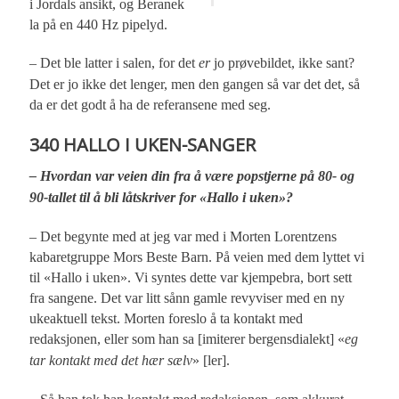
i Jordals ansikt, og Beranek
la på en 440 Hz pipelyd.
– Det ble latter i salen, for det
er
jo prøvebildet, ikke sant?
Det er jo ikke det lenger, men den gangen så var det det, så
da er det godt å ha de referansene med seg.
340 HALLO I UKEN-SANGER
– Hvordan var veien din fra å være popstjerne på 80- og
90-tallet til å bli låtskriver for «Hallo i uken»?
– Det begynte med at jeg var med i Morten Lorentzens
kabaretgruppe Mors Beste Barn. På veien med dem lyttet vi
til «Hallo i uken». Vi syntes dette var kjempebra, bort sett
fra sangene. Det var litt sånn gamle revyviser med en ny
ukeaktuell tekst. Morten foreslo å ta kontakt med
redaksjonen, eller som han sa [imiterer bergensdialekt] «
eg
tar kontakt med det hær sælv
» [ler].