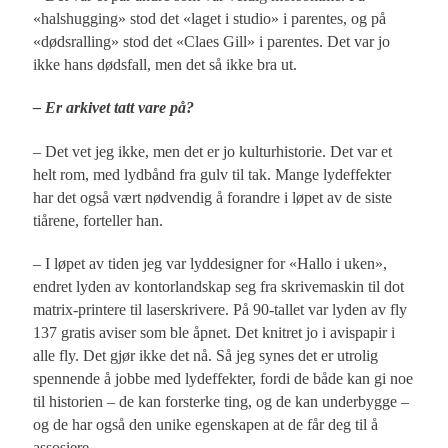
«halshugging» stod det «laget i studio» i parentes, og på
«dødsralling» stod det «Claes Gill» i parentes. Det var jo
ikke hans dødsfall, men det så ikke bra ut.
– Er arkivet tatt vare på?
– Det vet jeg ikke, men det er jo kulturhistorie. Det var et
helt rom, med lydbånd fra gulv til tak. Mange lydeffekter
har det også vært nødvendig å forandre i løpet av de siste
tiårene, forteller han.
– I løpet av tiden jeg var lyddesigner for «Hallo i uken»,
endret lyden av kontorlandskap seg fra skrivemaskin til dot
matrix-printere til laserskrivere. På 90-tallet var lyden av fly
137 gratis aviser som ble åpnet. Det knitret jo i avispapir i
alle fly. Det gjør ikke det nå. Så jeg synes det er utrolig
spennende å jobbe med lydeffekter, fordi de både kan gi noe
til historien – de kan forsterke ting, og de kan underbygge –
og de har også den unike egenskapen at de får deg til å
assosiere.