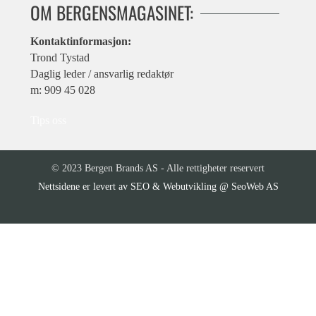
OM BERGENSMAGASINET:
Kontaktinformasjon:
Trond Tystad
Daglig leder / ansvarlig redaktør
m: 909 45 028
Tips oss
© 2023 Bergen Brands AS - Alle rettigheter reservert
SEO & Webutvikling @ SeoWeb AS
Nettsidene er levert av