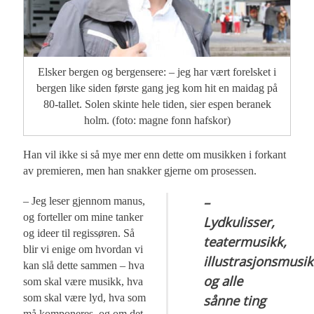
Elsker bergen og bergensere: – jeg har vært forelsket i
bergen like siden første gang jeg kom hit en maidag på
80-tallet. Solen skinte hele tiden, sier espen beranek
holm. (foto: magne fonn hafskor)
Han vil ikke si så mye mer enn dette om musikken i forkant
av premieren, men han snakker gjerne om prosessen.
–
– Jeg leser gjennom manus,
og forteller om mine tanker
Lydkulisser,
og ideer til regissøren. Så
teatermusikk,
blir vi enige om hvordan vi
illustrasjonsmusi
kan slå dette sammen – hva
og alle
som skal være musikk, hva
som skal være lyd, hva som
sånne ting
må komponeres, og om det