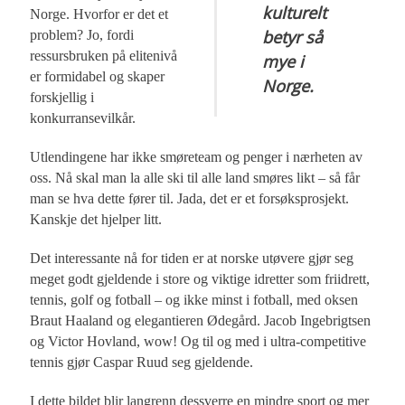
kulturelt
Norge. Hvorfor er det et
betyr så
problem? Jo, fordi
ressursbruken på elitenivå
mye i
er formidabel og skaper
Norge.
forskjellig i
konkurransevilkår.
Utlendingene har ikke smøreteam og penger i nærheten av
oss. Nå skal man la alle ski til alle land smøres likt – så får
man se hva dette fører til. Jada, det er et forsøksprosjekt.
Kanskje det hjelper litt.
Det interessante nå for tiden er at norske utøvere gjør seg
meget godt gjeldende i store og viktige idretter som friidrett,
tennis, golf og fotball – og ikke minst i fotball, med oksen
Braut Haaland og elegantieren Ødegård. Jacob Ingebrigtsen
og Victor Hovland, wow! Og til og med i ultra-competitive
tennis gjør Caspar Ruud seg gjeldende.
I dette bildet blir langrenn dessverre en mindre sport og mer