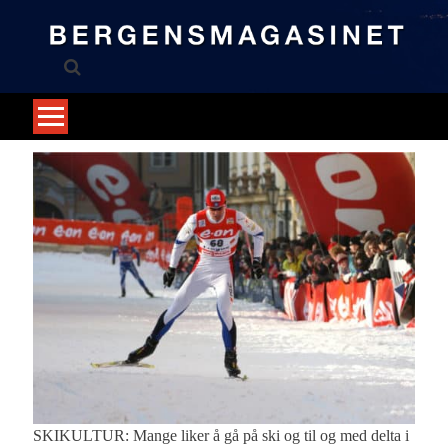
Skip
to
content
SKIKULTUR: Mange liker å gå på ski og til og med delta i