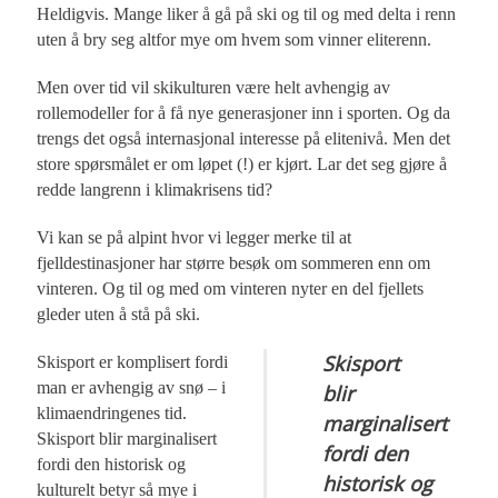
Heldigvis. Mange liker å gå på ski og til og med delta i renn
uten å bry seg altfor mye om hvem som vinner eliterenn.
Men over tid vil skikulturen være helt avhengig av
rollemodeller for å få nye generasjoner inn i sporten. Og da
trengs det også internasjonal interesse på elitenivå. Men det
store spørsmålet er om løpet (!) er kjørt. Lar det seg gjøre å
redde langrenn i klimakrisens tid?
Vi kan se på alpint hvor vi legger merke til at
fjelldestinasjoner har større besøk om sommeren enn om
vinteren. Og til og med om vinteren nyter en del fjellets
gleder uten å stå på ski.
Skisport
Skisport er komplisert fordi
man er avhengig av snø – i
blir
klimaendringenes tid.
marginalisert
Skisport blir marginalisert
fordi den
fordi den historisk og
historisk og
kulturelt betyr så mye i