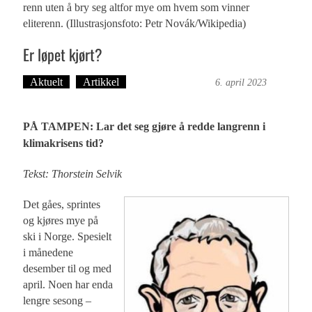
renn uten å bry seg altfor mye om hvem som vinner
eliterenn. (Illustrasjonsfoto: Petr Novák/Wikipedia)
Er løpet kjørt?
Aktuelt
Artikkel
Bergensmagasinet
6. april 2023
PÅ TAMPEN: Lar det seg gjøre å redde langrenn i
klimakrisens tid?
Tekst: Thorstein Selvik
Det gåes, sprintes
og kjøres mye på
ski i Norge. Spesielt
i månedene
desember til og med
april. Noen har enda
lengre sesong –