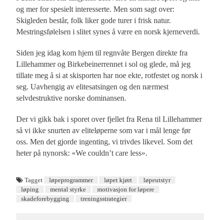
og mer for spesielt interesserte. Men som sagt over:
Skigleden består, folk liker gode turer i frisk natur.
Mestringsfølelsen i slitet synes å være en norsk kjerneverdi.
Siden jeg idag kom hjem til regnvåte Bergen direkte fra
Lillehammer og Birkebeinerrennet i sol og glede, må jeg
tillate meg å si at skisporten har noe ekte, rotfestet og norsk i
seg. Uavhengig av elitesatsingen og den nærmest
selvdestruktive norske dominansen.
Der vi gikk bak i sporet over fjellet fra Rena til Lillehammer
så vi ikke snurten av eliteløperne som var i mål lenge før
oss. Men det gjorde ingenting, vi trivdes likevel. Som det
heter på nynorsk: «We couldn’t care less».
Tagget
løpeprogrammer
løpet kjørt
løpeutstyr
løping
mental styrke
motivasjon for løpere
skadeforebygging
treningsstrategier