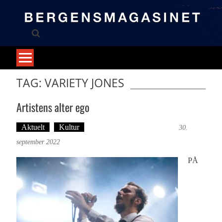
Skip
to
content
TAG: VARIETY JONES
Artistens alter ego
Aktuelt
Kultur
Tekst: Magne Fonn Hafskor
30.
september 2022
PÅ