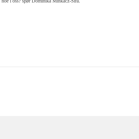
noe i oss? spør Dominika Minkacz-Sira.