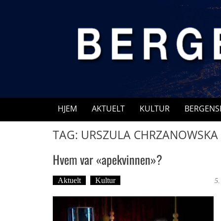
Skip
to
content
HJEM
AKTUELT
KULTUR
BERGENS
TAG: URSZULA CHRZANOWSKA
Hvem var «apekvinnen»?
Aktuelt
Kultur
Tekst: Magne Fonn Hafskor
5.